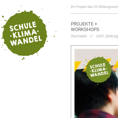
Ein Projekt des SV-Bildungswer
PROJEKTE +
WORKSHOPS
Startseite
//
2007_Beitra