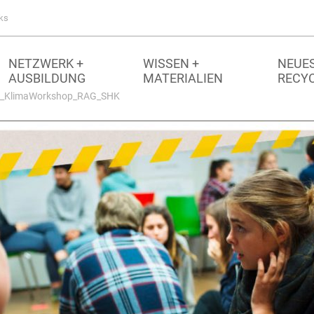
ks
NETZWERK +
WISSEN +
NEUES
AUSBILDUNG
MATERIALIEN
RECY
g_KlimaWorkshop_RAG_SHK