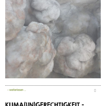
› weiterlesen …
KLIMA(UN)GERECHTIGKEIT –