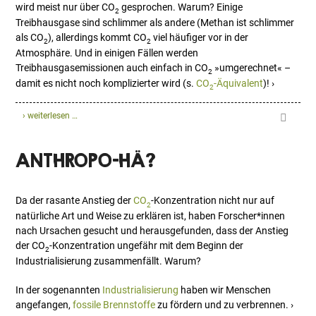
wird meist nur über CO
gesprochen. Warum? Einige
2
Treibhausgase sind schlimmer als andere (Methan ist schlimmer
als CO
), allerdings kommt CO
viel häufiger vor in der
2
2
Atmosphäre. Und in einigen Fällen werden
Treibhausgasemissionen auch einfach in CO
»umgerechnet« –
2
damit es nicht noch komplizierter wird (s.
CO
-Äquivalent
)! ›
2
› weiterlesen …
ANTHROPO-HÄ?
Da der rasante Anstieg der
CO
-Konzentration nicht nur auf
2
natürliche Art und Weise zu erklären ist, haben Forscher*innen
nach Ursachen gesucht und herausgefunden, dass der Anstieg
der CO
-Konzentration ungefähr mit dem Beginn der
2
Industrialisierung zusammenfällt. Warum?
In der sogenannten
Industrialisierung
haben wir Menschen
angefangen,
fossile Brennstoffe
zu fördern und zu verbrennen. ›