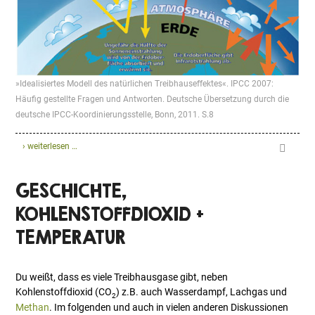
»Idealisiertes Modell des natürlichen Treibhauseffektes«. IPCC 2007:
Häufig gestellte Fragen und Antworten. Deutsche Übersetzung durch die
deutsche IPCC-Koordinierungsstelle, Bonn, 2011. S.8
› weiterlesen …
GESCHICHTE,
KOHLENSTOFFDIOXID +
TEMPERATUR
Du weißt, dass es viele Treibhausgase gibt, neben
Kohlenstoffdioxid (CO
) z.B. auch Wasserdampf, Lachgas und
2
Methan
. Im folgenden und auch in vielen anderen Diskussionen