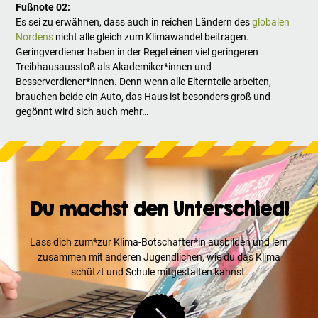
Fußnote 02:
Es sei zu erwähnen, dass auch in reichen Ländern des
globalen
Nordens
nicht alle gleich zum Klimawandel beitragen.
Geringverdiener haben in der Regel einen viel geringeren
Treibhausausstoß als Akademiker*innen und
Besserverdiener*innen. Denn wenn alle Elternteile arbeiten,
brauchen beide ein Auto, das Haus ist besonders groß und
gegönnt wird sich auch mehr…
Du machst den Unterschied!
Lass dich zum*zur Klima-Botschafter*in ausbilden und lern
zusammen mit anderen Jugendlichen, wie du das Klima
schützt und Schule mitgestalten kannst.