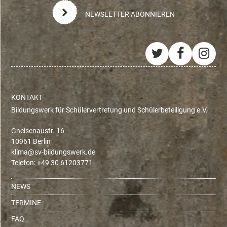
NEWSLETTER ABONNIEREN
Twitter
Facebo
Ins
KONTAKT
Bildungswerk für Schülervertretung und Schülerbeteiligung e.V.
Gneisenaustr. 16
10961 Berlin
ed.krewsgnudlib-vs@amilk
Telefon: +49 30 61203771
NEWS
TERMINE
FAQ