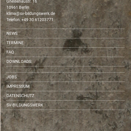
Gneisenaustr. 16
10961 Berlin
ed.krewsgnudlib-vs@amilk
Telefon: +49 30 61203771
NEWS
TERMINE
FAQ
DOWNLOADS
JOBS
IMPRESSUM
DATENSCHUTZ
SV-BILDUNGSWERK