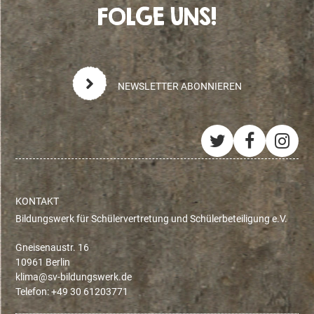
FOLGE UNS!
NEWSLETTER ABONNIEREN
Twitter
Facebo
Ins
KONTAKT
Bildungswerk für Schülervertretung und Schülerbeteiligung e.V.
Gneisenaustr. 16
10961 Berlin
ed.krewsgnudlib-vs@amilk
Telefon: +49 30 61203771