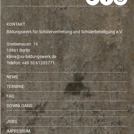
Twitter
Facebo
Ins
KONTAKT
Bildungswerk für Schülervertretung und Schülerbeteiligung e.V.
Gneisenaustr. 16
10961 Berlin
ed.krewsgnudlib-vs@amilk
Telefon: +49 30 61203771
NEWS
TERMINE
FAQ
DOWNLOADS
JOBS
IMPRESSUM