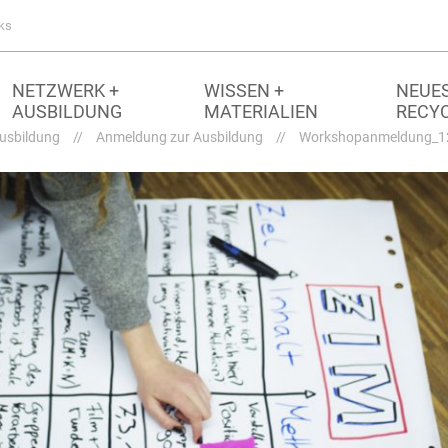
ks
NETZWERK +
WISSEN +
NEUES
AUSBILDUNG
MATERIALIEN
RECY
usbildung
//
Anmeldung zur Ausbildung
//
Workshopanmeldung_1