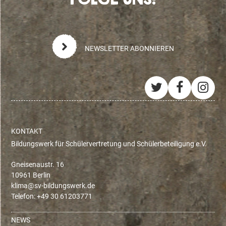
NEWSLETTER ABONNIEREN
Twitter
Facebo
Ins
KONTAKT
Bildungswerk für Schülervertretung und Schülerbeteiligung e.V.
Gneisenaustr. 16
10961 Berlin
ed.krewsgnudlib-vs@amilk
Telefon: +49 30 61203771
NEWS