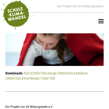
Ein Projekt des SV-Bildungswerks
Downloads
:
full (2250x750)
|
large (980x326)
|
medium
(300x100)
|
thumbnail (150x150)
Ein Projekt von SV-Bildungswerk e.V.