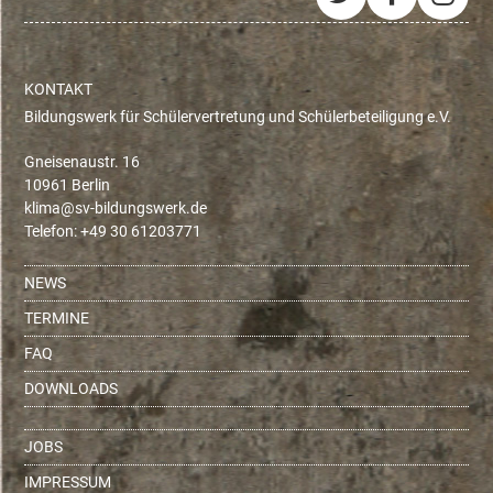
Twitter
Facebo
Ins
KONTAKT
Bildungswerk für Schülervertretung und Schülerbeteiligung e.V.
Gneisenaustr. 16
10961 Berlin
ed.krewsgnudlib-vs@amilk
Telefon: +49 30 61203771
NEWS
TERMINE
FAQ
DOWNLOADS
JOBS
IMPRESSUM