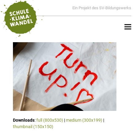
Ein Projekt des SV-Bildungswerks
Downloads
:
full (800x530)
|
medium (300x199)
|
thumbnail (150x150)