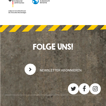
FOLGE UNS!
NEWSLETTER ABONNIEREN
Twitter
Facebo
Ins