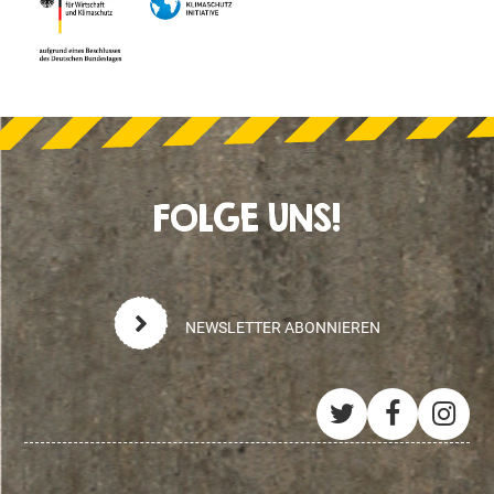
FOLGE UNS!
NEWSLETTER ABONNIEREN
Twitter
Facebo
Ins