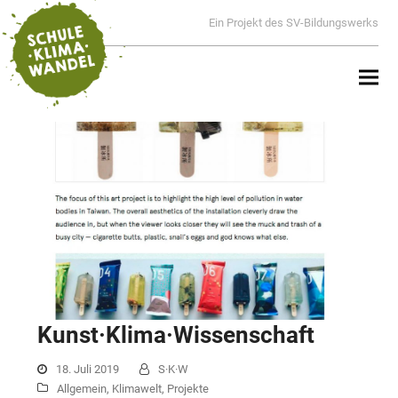
Ein Projekt des SV-Bildungswerks
Kunst·Klima·Wissenschaft
18. Juli 2019
S·K·W
Allgemein
,
Klimawelt
,
Projekte