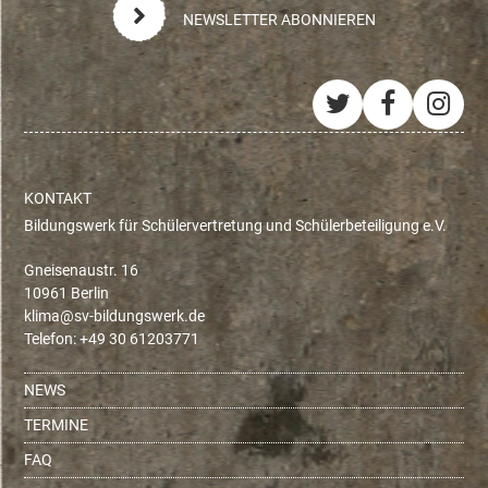
NEWSLETTER ABONNIEREN
Twitter
Facebo
Ins
KONTAKT
Bildungswerk für Schülervertretung und Schülerbeteiligung e.V.
Gneisenaustr. 16
10961 Berlin
ed.krewsgnudlib-vs@amilk
Telefon: +49 30 61203771
NEWS
TERMINE
FAQ