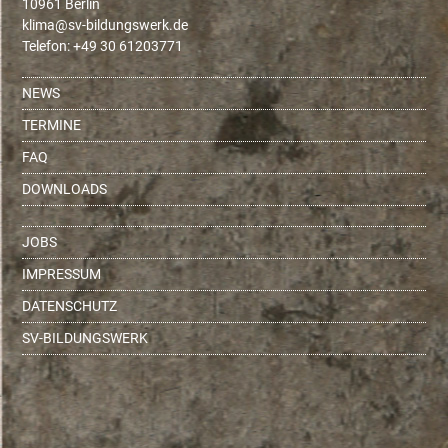
10961 Berlin
ed.krewsgnudlib-vs@amilk
Telefon: +49 30 61203771
NEWS
TERMINE
FAQ
DOWNLOADS
JOBS
IMPRESSUM
DATENSCHUTZ
SV-BILDUNGSWERK