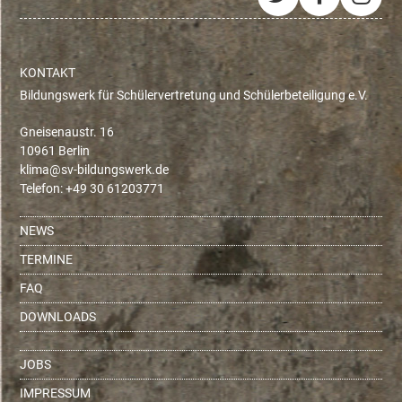
Twitter
Facebo
Ins
KONTAKT
Bildungswerk für Schülervertretung und Schülerbeteiligung e.V.
Gneisenaustr. 16
10961 Berlin
ed.krewsgnudlib-vs@amilk
Telefon: +49 30 61203771
NEWS
TERMINE
FAQ
DOWNLOADS
JOBS
IMPRESSUM