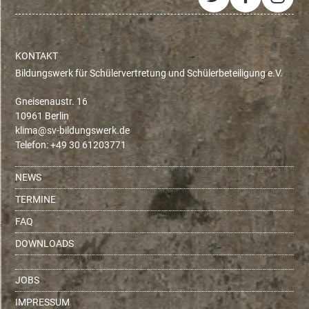
Twitter
Facebo
Ins
KONTAKT
Bildungswerk für Schülervertretung und Schülerbeteiligung e.V.
Gneisenaustr. 16
10961 Berlin
ed.krewsgnudlib-vs@amilk
Telefon: +49 30 61203771
NEWS
TERMINE
FAQ
DOWNLOADS
JOBS
IMPRESSUM