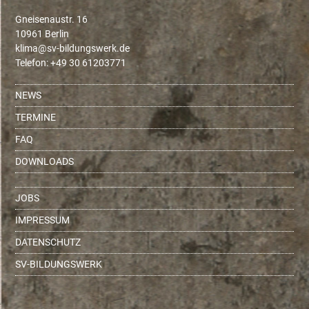
Gneisenaustr. 16
10961 Berlin
ed.krewsgnudlib-vs@amilk
Telefon: +49 30 61203771
NEWS
TERMINE
FAQ
DOWNLOADS
JOBS
IMPRESSUM
DATENSCHUTZ
SV-BILDUNGSWERK