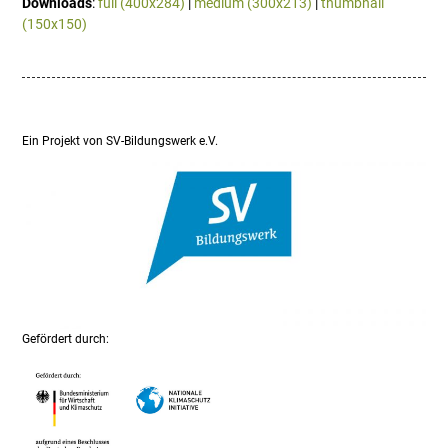
Downloads
:
full (400x284)
|
medium (300x213)
|
thumbnail
(150x150)
Ein Projekt von SV-Bildungswerk e.V.
Gefördert durch: