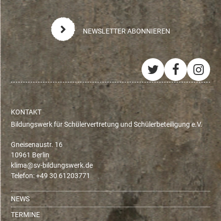
NEWSLETTER ABONNIEREN
Twitter
Facebo
Ins
KONTAKT
Bildungswerk für Schülervertretung und Schülerbeteiligung e.V.
Gneisenaustr. 16
10961 Berlin
ed.krewsgnudlib-vs@amilk
Telefon: +49 30 61203771
NEWS
TERMINE