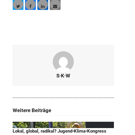
Twitter
Facebook
LinkedIn
E-
Mail
S·K·W
Weitere Beiträge
Lokal, global, radikal? Jugend•Klima•Kongress