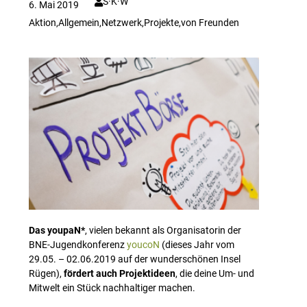
S·K·W
6. Mai 2019
Aktion
,
Allgemein
,
Netzwerk
,
Projekte
,
von Freunden
Das youpaN*
, vielen bekannt als Organisatorin der
BNE-Jugendkonferenz
youcoN
(dieses Jahr vom
29.05. – 02.06.2019 auf der wunderschönen Insel
Rügen),
fördert auch Projektideen
, die deine Um- und
Mitwelt ein Stück nachhaltiger machen.