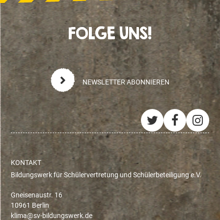
FOLGE UNS!
NEWSLETTER ABONNIEREN
Twitter
Facebo
Ins
KONTAKT
Bildungswerk für Schülervertretung und Schülerbeteiligung e.V.
Gneisenaustr. 16
10961 Berlin
ed.krewsgnudlib-vs@amilk