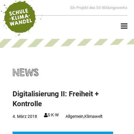
Ein Projekt des SV-Bildungswerks
NEWS
Digitalisierung II: Freiheit +
Kontrolle
S·K·W
4. März 2018
Allgemein
,
Klimawelt