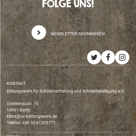
FOLGE UNS!
NEWSLETTER ABONNIEREN
Twitter
Facebo
Ins
KONTAKT
Bildungswerk für Schülervertretung und Schülerbeteiligung e.V.
Gneisenaustr. 16
10961 Berlin
ed.krewsgnudlib-vs@amilk
Telefon: +49 30 61203771