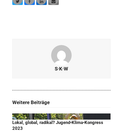
Twitter
Facebook
LinkedIn
E-
Mail
S·K·W
Weitere Beiträge
Lokal, global, radikal? Jugend•Klima•Kongress
2023