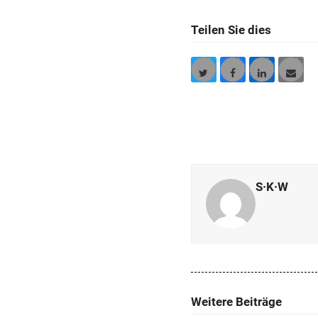
Teilen Sie dies
Twitter
Facebook
LinkedIn
E-
Mail
S·K·W
Weitere Beiträge