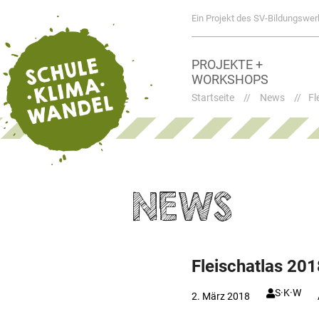
Ein Projekt des SV-Bildungswer
PROJEKTE +
WORKSHOPS
Startseite
//
News
//
Fl
NEWS
Fleischatlas 201
S·K·W
2. März 2018