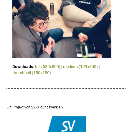
Downloads
:
full (530x800)
|
medium (199x300)
|
thumbnail (150x150)
Ein Projekt von SV-Bildungswerk e.V.