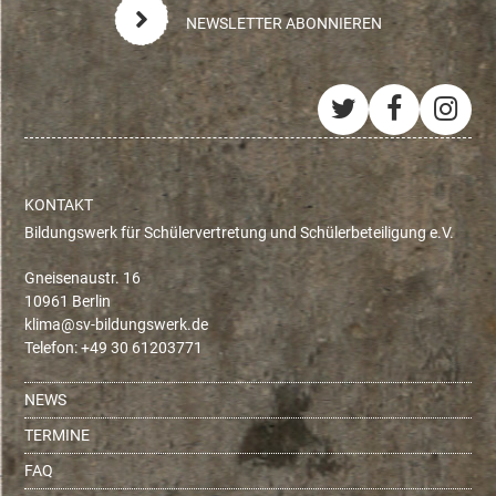
NEWSLETTER ABONNIEREN
Twitter
Facebo
Ins
KONTAKT
Bildungswerk für Schülervertretung und Schülerbeteiligung e.V.
Gneisenaustr. 16
10961 Berlin
ed.krewsgnudlib-vs@amilk
Telefon: +49 30 61203771
NEWS
TERMINE
FAQ