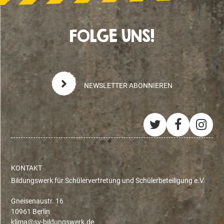
FOLGE UNS!
NEWSLETTER ABONNIEREN
Twitter
Facebo
Ins
KONTAKT
Bildungswerk für Schülervertretung und Schülerbeteiligung e.V.
Gneisenaustr. 16
10961 Berlin
ed.krewsgnudlib-vs@amilk