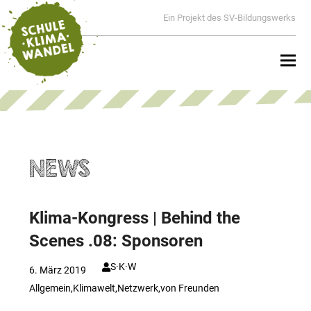
Ein Projekt des SV-Bildungswerks
NEWS
Klima-Kongress | Behind the
Scenes .08: Sponsoren
S·K·W
6. März 2019
Allgemein
,
Klimawelt
,
Netzwerk
,
von Freunden