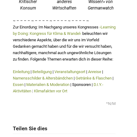
Kritischer
anderes
Wissen!« von
Konsum
Wirtschaften
Germanwatch
~ – – – – ~ – – – – ~ – – – – ~ – – – – ~
Zur Einordung: Im Nachgang unseres Kongresses
›Learning
by Doing: Kongress für Klima & Wandel‹
beleuchten wir
verschiedene Aspekte, über die wir uns im Vorfeld
Gedanken gemacht haben und für die wir versucht haben,
nachhaltigere, manchmal auch ungewöhnliche Lösungen
zu finden. Folgende Themen erwarten dich in dieser Reihe:
Einl
eitung
|
Beteiligung
|
Veranstaltungsort
|
Anreise
|
Namensschilder & Altersbändchen
|
Getränke & Flaschen
|
Essen
|
Materialien & Moderation
| Sponsoren |
D.I.Y.-
Aktivitäten
|
Klimafakten vor Ort
*N/M
Teilen Sie dies