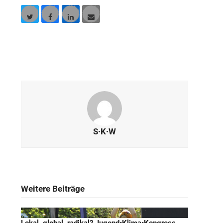
Twitter
Facebook
LinkedIn
E-
Mail
S·K·W
Weitere Beiträge
Lokal, global, radikal? Jugend•Klima•Kongress