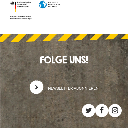
FOLGE UNS!
NEWSLETTER ABONNIEREN
Twitter
Facebo
Ins