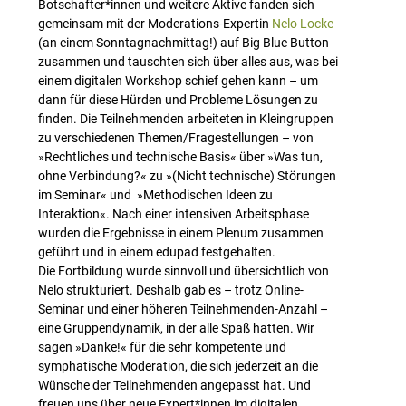
Botschafter*innen und weitere Aktive fanden sich
gemeinsam mit der Moderations-Expertin
Nelo Locke
(an einem Sonntagnachmittag!) auf Big Blue Button
zusammen und tauschten sich über alles aus, was bei
einem digitalen Workshop schief gehen kann – um
dann für diese Hürden und Probleme Lösungen zu
finden. Die Teilnehmenden arbeiteten in Kleingruppen
zu verschiedenen Themen/Fragestellungen – von
»Rechtliches und technische Basis« über »Was tun,
ohne Verbindung?« zu »(Nicht technische) Störungen
im Seminar« und »Methodischen Ideen zu
Interaktion«. Nach einer intensiven Arbeitsphase
wurden die Ergebnisse in einem Plenum zusammen
geführt und in einem edupad festgehalten.
Die Fortbildung wurde sinnvoll und übersichtlich von
Nelo strukturiert. Deshalb gab es – trotz Online-
Seminar und einer höheren Teilnehmenden-Anzahl –
eine Gruppendynamik, in der alle Spaß hatten. Wir
sagen »Danke!« für die sehr kompetente und
symphatische Moderation, die sich jederzeit an die
Wünsche der Teilnehmenden angepasst hat. Und
freuen uns über neue Expert*innen im digitalen