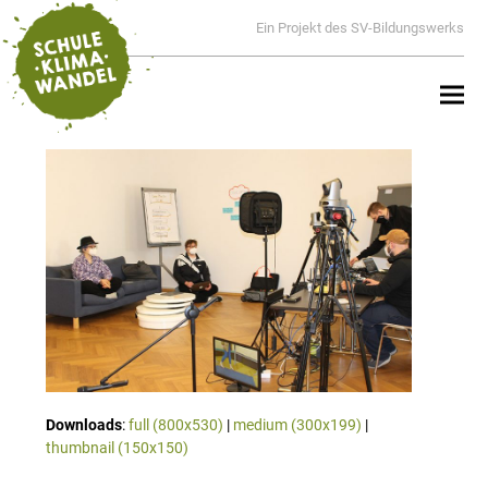
Ein Projekt des SV-Bildungswerks
Downloads
:
full (800x530)
|
medium (300x199)
|
thumbnail (150x150)