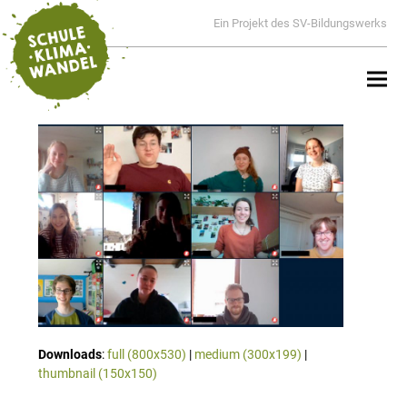
Ein Projekt des SV-Bildungswerks
Downloads
:
full (800x530)
|
medium (300x199)
|
thumbnail (150x150)