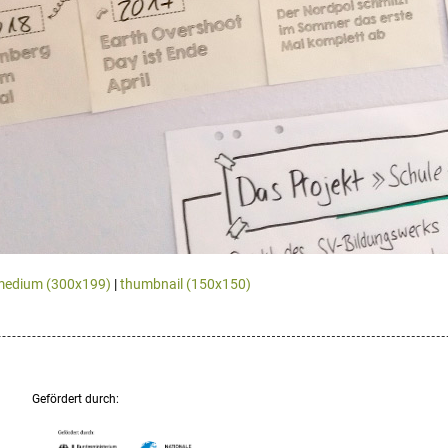
medium (300x199)
|
thumbnail (150x150)
Gefördert durch: