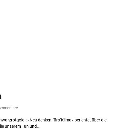
n
ommentare
hwarzrotgold‹: »Neu denken fürs´Klima« berichtet über die
, die unserem Tun und…