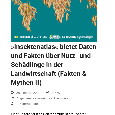
»Insektenatlas« bietet Daten
und Fakten über Nutz- und
Schädlinge in der
Landwirtschaft (Fakten &
Mythen II)
25. Februar 2020
S·K·W
Allgemein
,
Klimawelt
,
von Freunden
0 Kommentare
Einer unserer ersten Beiträge zum Start unserer