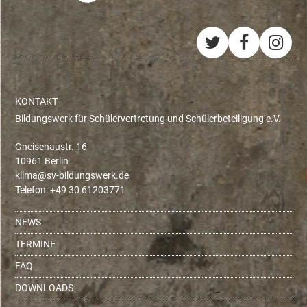
Twitter
Facebo
Ins
KONTAKT
Bildungswerk für Schülervertretung und Schülerbeteiligung e.V.
Gneisenaustr. 16
10961 Berlin
ed.krewsgnudlib-vs@amilk
Telefon: +49 30 61203771
NEWS
TERMINE
FAQ
DOWNLOADS