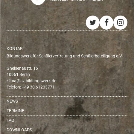
Twitter
Facebo
Ins
KONTAKT
Bildungswerk für Schülervertretung und Schülerbeteiligung e.V.
Gneisenaustr. 16
10961 Berlin
ed.krewsgnudlib-vs@amilk
Telefon: +49 30 61203771
NEWS
TERMINE
FAQ
DOWNLOADS