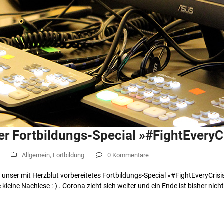
er Fortbildungs-Special »#FightEveryCr
Allgemein
,
Fortbildung
0 Kommentare
ser mit Herzblut vorbereitetes Fortbildungs-Special »#FightEveryCrisis –
kleine Nachlese :-) . Corona zieht sich weiter und ein Ende ist bisher nich