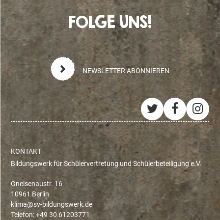
FOLGE UNS!
NEWSLETTER ABONNIEREN
Twitter
Facebo
Ins
KONTAKT
Bildungswerk für Schülervertretung und Schülerbeteiligung e.V.
Gneisenaustr. 16
10961 Berlin
ed.krewsgnudlib-vs@amilk
Telefon: +49 30 61203771