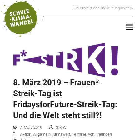
Ein Projekt des SV-Bildungswerks
8. März 2019 – Frauen*-
Streik-Tag ist
FridaysforFuture-Streik-Tag:
Und die Welt steht still?!
7. März 2019
S·K·W
Aktion
,
Allgemein
,
Klimawelt
,
Termine
,
von Freunden