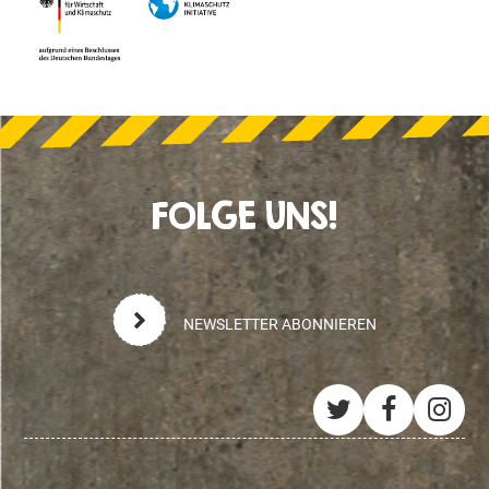
FOLGE UNS!
NEWSLETTER ABONNIEREN
Twitter
Facebo
Ins