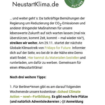
… und weiter geht´s: Da tatkräftige Bemühungen der
Regierung um Reduzierung der CO
-Emissionen und
2
anderer dringender Maßnahmen für unsere
lebenswerte Zukunft auf sich warten lassen (mal nix
überstürzen, kommt Zeit, kommt – mal wieder nix?),
streiken wir weiter.
Am 29.11. startet der nächste
Globale Klimastreik von
Fridays for Future.
Informier
dich auf der Seite, wo bei dir in der Nähe eine Demo
statt findet.
Hier kannst du Materialien bestellen
und
runterladen, um dafür zu werben. Gemeinsam für
einen #NeustartKlima!
Noch drei weitere Tipps:
1. Für Berliner*innen gibt es am darauf folgenden
Wochenende unsere kostenlose
»School Climate
Action – now!«-Fortbildung
.
Es gibt noch freie Plätze
(und natürlich Adventsleckereien ;-))! Anmeldung