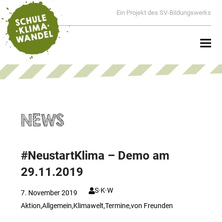
Ein Projekt des SV-Bildungswerks
NEWS
#NeustartKlima – Demo am
29.11.2019
S·K·W
7. November 2019
Aktion
,
Allgemein
,
Klimawelt
,
Termine
,
von Freunden