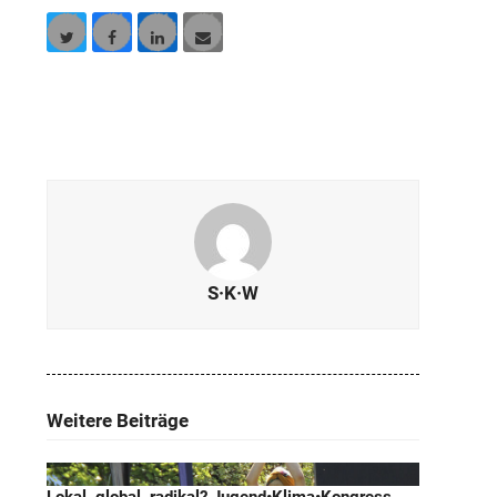
Twitter
Facebook
LinkedIn
E-
Mail
S·K·W
Weitere Beiträge