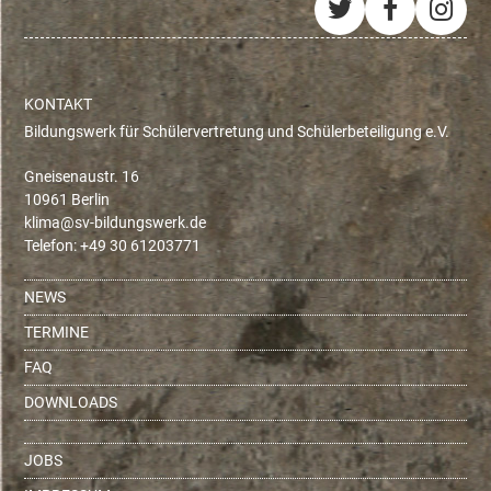
Twitter
Facebo
Ins
KONTAKT
Bildungswerk für Schülervertretung und Schülerbeteiligung e.V.
Gneisenaustr. 16
10961 Berlin
ed.krewsgnudlib-vs@amilk
Telefon: +49 30 61203771
NEWS
TERMINE
FAQ
DOWNLOADS
JOBS