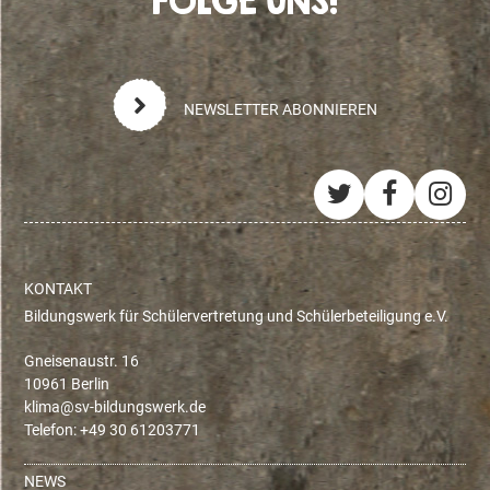
FOLGE UNS!
NEWSLETTER ABONNIEREN
Twitter
Facebo
Ins
KONTAKT
Bildungswerk für Schülervertretung und Schülerbeteiligung e.V.
Gneisenaustr. 16
10961 Berlin
ed.krewsgnudlib-vs@amilk
Telefon: +49 30 61203771
NEWS