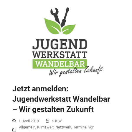
Jetzt anmelden:
Jugendwerkstatt Wandelbar
– Wir gestalten Zukunft
1. April 2019
S·K·W
Allgemein
,
Klimawelt
,
Netzwerk
,
Termine
,
von