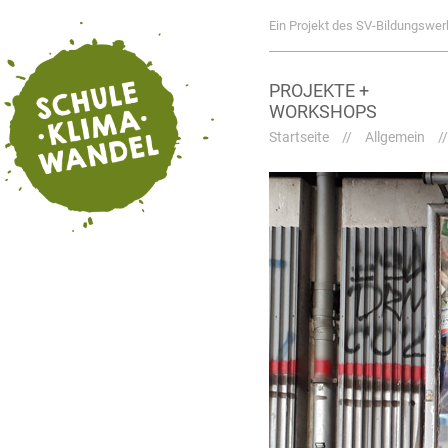
Ein Projekt des SV-Bildungswer
PROJEKTE +
WORKSHOPS
Startseite
//
Allgemein
/